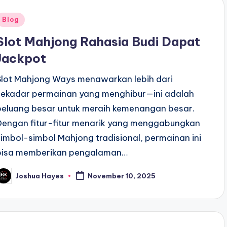
Posted
Blog
n
Slot Mahjong Rahasia Budi Dapat
Jackpot
Slot Mahjong Ways menawarkan lebih dari
sekadar permainan yang menghibur—ini adalah
peluang besar untuk meraih kemenangan besar.
Dengan fitur-fitur menarik yang menggabungkan
simbol-simbol Mahjong tradisional, permainan ini
bisa memberikan pengalaman…
Joshua Hayes
November 10, 2025
osted
y