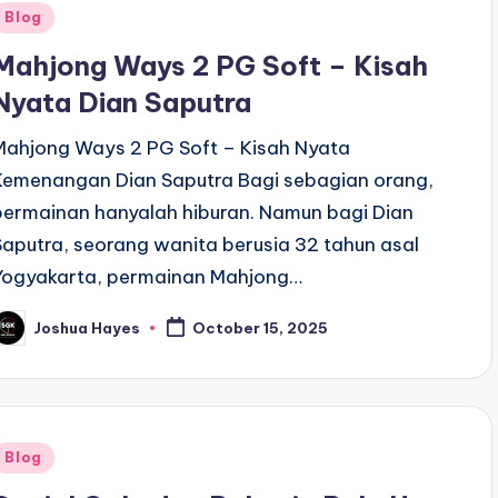
Posted
Blog
n
Mahjong Ways 2 PG Soft – Kisah
Nyata Dian Saputra
Mahjong Ways 2 PG Soft – Kisah Nyata
Kemenangan Dian Saputra Bagi sebagian orang,
permainan hanyalah hiburan. Namun bagi Dian
Saputra, seorang wanita berusia 32 tahun asal
Yogyakarta, permainan Mahjong…
Joshua Hayes
October 15, 2025
osted
y
Posted
Blog
n