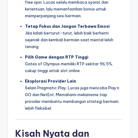
free spin. Lucas selalu membaca syarat dan
ketentuan, lalu memanfaatkan bonus untuk
memperpanjang sesi bermain.
Tetap Fokus dan Jangan Terbawa Emosi
Jika kalah berturut-turut, lebih baik berhenti
sejenak dan kembali bermain saat mental lebih
tenang.
Pilih Game dengan RTP Tinggi
Gates of Olympus memiliki RTP sekitar 96,5%,
cukup tinggi untuk slot online.
Eksplorasi Provider Lain
Selain Pragmatic Play, Lucas juga mencoba Play’n
GO dan NetEnt. Memahami mekanisme tiap
provider membantu membangun strategi bermain
lebih fleksibel.
Kisah Nyata dan