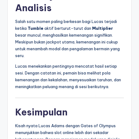
Analisis
Salah satu momen paling berkesan bagi Lucas terjadi
ketika
Tumble
aktif berturut-turut dan
Multiplier
besar muncul, menghasilkan kemenangan signifikan.
Meskipun bukan jackpot utama, kemenangan ini cukup
untuk menambah modal dan pengalaman bermain yang
seru.
Lucas menekankan pentingnya mencatat hasil setiap
sesi. Dengan catatan ini, pemain bisa melihat pola
kemenangan dan kekalahan, menyesuaikan taruhan, dan
meningkatkan peluang menang di sesi berikutnya.
Kesimpulan
Kisah nyata Lucas Adams dengan Gates of Olympus
menunjukkan bahwa slot online lebih dari sekadar