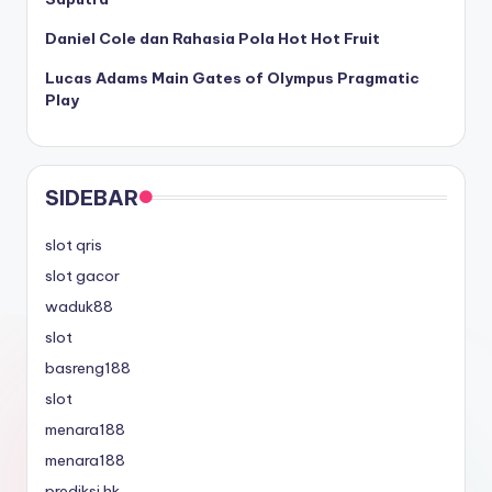
Daniel Cole dan Rahasia Pola Hot Hot Fruit
Lucas Adams Main Gates of Olympus Pragmatic
Play
SIDEBAR
slot qris
slot gacor
waduk88
slot
basreng188
slot
menara188
menara188
prediksi hk