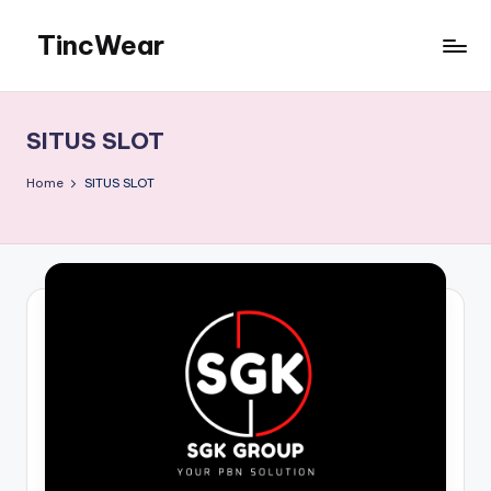
TincWear
Skip
to
PBN
content
Kualitas
Super
SITUS SLOT
Rank
1
Home
SITUS SLOT
Google